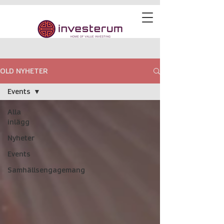
OLD NYHETER
Events
Alla
inlägg
Nyheter
Events
Samhällsengagemang