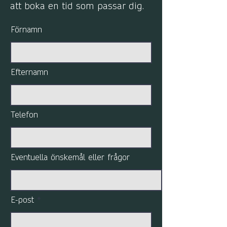
att boka en tid som passar dig.
Förnamn
Efternamn
Telefon
Eventuella önskemål eller frågor
E-post