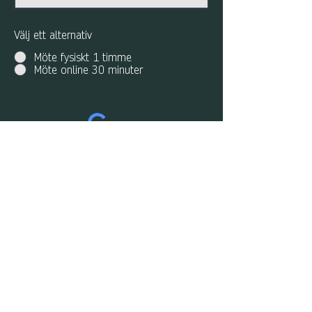
Välj ett alternativ
Möte fysiskt 1 timme
Möte online 30 minuter
Skicka