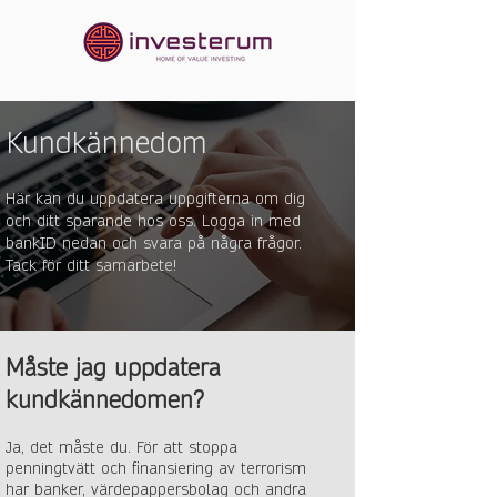
Kundkännedom
Här kan du uppdatera uppgifterna om dig
och ditt sparande hos oss. Logga in med
bankID nedan och svara på några frågor.
Tack för ditt samarbete!
Måste jag uppdatera
kundkännedomen?
Ja, det måste du. För att stoppa
penningtvätt och finansiering av terrorism
har banker, värdepappersbolag och andra