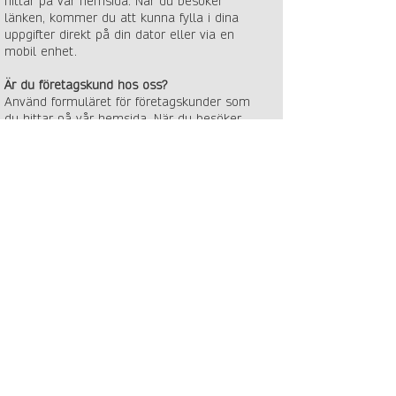
hittar på vår hemsida. När du besöker
länken, kommer du att kunna fylla i dina
uppgifter direkt på din dator eller via en
mobil enhet.
Är du företagskund hos oss?
Använd formuläret för företagskunder som
du hittar på vår hemsida. När du besöker
länken, kommer du att kunna fylla i dina
uppgifter direkt på din dator eller via en
mobil enhet.
Är du både privatkund och företagskund?
Om du är kund både som privatperson och
genom ditt företag, är det viktigt att du
fyller i båda formulären som finns på vår
hemsida. Detta säkerställer att vi har den
mest uppdaterade informationen för både
dig själv och ditt företag.
Uppdatera med BankID
Kundkännedom PRIVATPERSON